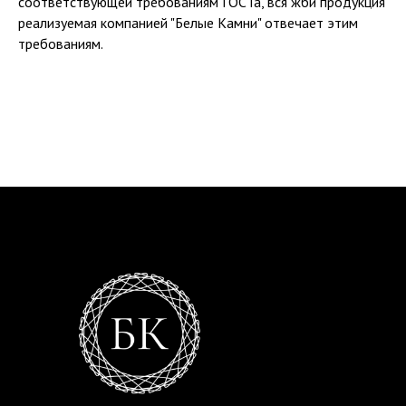
соответствующей требованиям ГОСТа, вся жби продукция
реализуемая компанией "Белые Камни" отвечает этим
требованиям.
кольца жби,кольца жби цена,купить жби кольца,жби кольца для канализации,кольца
жби 1.5,жби кольца для колодцев,жби кольца размеры цена,септик,септик купить,септик
для дома,септик для частного,септик для частного дома,септик цена