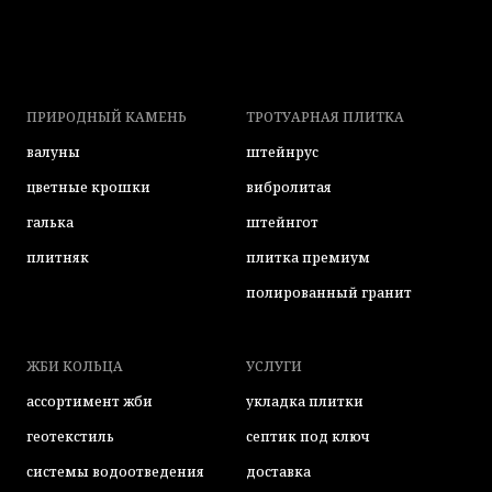
ПРИРОДНЫЙ КАМЕНЬ
ТРОТУАРНАЯ ПЛИТКА
валуны
штейнрус
цветные крошки
вибролитая
галька
штейнгот
плитняк
плитка премиум
полированный гранит
ЖБИ КОЛЬЦА
УСЛУГИ
ассортимент жби
укладка плитки
геотекстиль
септик под ключ
системы водоотведения
доставка