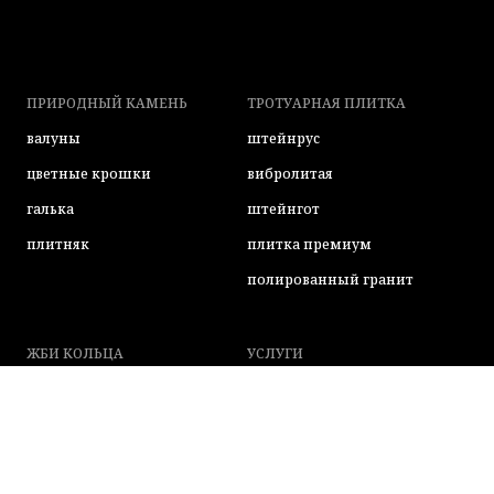
ПРИРОДНЫЙ КАМЕНЬ
ТРОТУАРНАЯ ПЛИТКА
валуны
штейнрус
цветные крошки
вибролитая
галька
штейнгот
плитняк
плитка премиум
полированный гранит
ЖБИ КОЛЬЦА
УСЛУГИ
ассортимент жби
укладка плитки
геотекстиль
септик под ключ
системы водоотведения
доставка