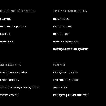
ПРИРОДНЫЙ КАМЕНЬ
ТРОТУАРНАЯ ПЛИТКА
валуны
штейнрус
цветные крошки
вибролитая
галька
штейнгот
плитняк
плитка премиум
полированный гранит
ЖБИ КОЛЬЦА
УСЛУГИ
ассортимент жби
укладка плитки
геотекстиль
септик под ключ
системы водоотведения
доставка
сухие смеси
ландшафтный дизайн