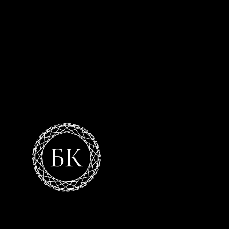
Цветная крошка,цветной щебень купить в рязани,мраморная
крошка купить,продажа мраморного щебня в рязани,приобрести
цветную крошку для ландшафтного дизайна,белая мраморная
крошка заказать и купить