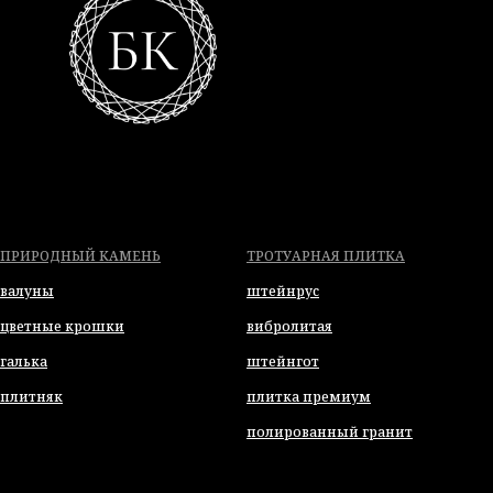
ПРИРОДНЫЙ КАМЕНЬ
ТРОТУАРНАЯ ПЛИТКА
валуны
штейнрус
цветные крошки
вибролитая
галька
штейнгот
плитняк
плитка премиум
полированный гранит